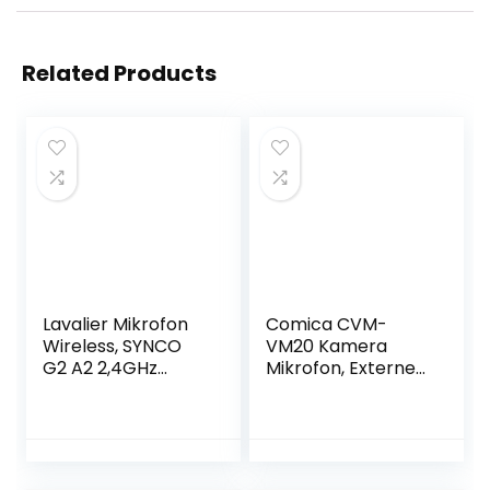
Related Products
Lavalier Mikrofon
Comica CVM-
Wireless, SYNCO
VM20 Kamera
G2 A2 2,4GHz
Mikrofon, Externes
Ansteckmikrofon
Shotgun Mikrofon
Kabellos System
Super-Kardioid
bis zu 100m für
Kondensor Video
DSLR Kamera
Mikrofon mit OLED
Camcorder
Power Display &