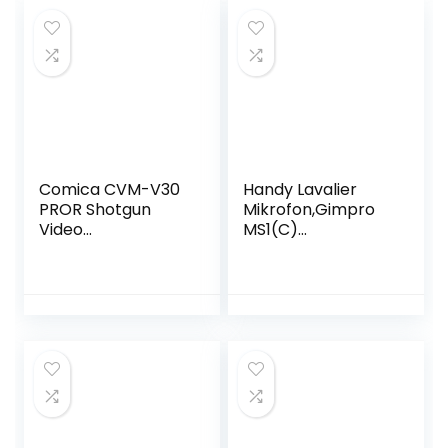
Smartphone PC
Low Cut Filter Modi
Laptop für
für Canon Nikon
Interview Online
Sony DSLR-
Meeting und Kurs
Kamera
Streaming
Smartphone
Videoaufnahme
Comica CVM-V30
Handy Lavalier
PROR Shotgun
Mikrofon,Gimpro
Video
MS1(C)
Mikrofon,Richtmikr
2.4GH【Type-
ofon DSLR Externe
C&USB】
Mikrofon für
Ansteckmikrofon
Canon Sony Nikon
für Android-
Panasonic
Phones Tablets
Camcorder
Vlogging Live-
Smartphone PC
Streaming
Laptop,Kamera
Interviews Tiktok
Mikrofon für Video
YouTube,Drahtlose
mit Windschutz
s-Lavalier-