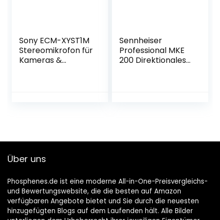
und 3,5mm
Mikrofon-USB-
TRS/TRRS
Smartphone
Sony ECM-XYST1M
Sennheiser
Stereomikrofon für
Professional MKE
Kameras &
200 Direktionales
Camcorder mit
Kamera-
Multi-Interface-
Direktmikrofon mit
Zubehörschuh
3,5 mm-TRS- und
(120-Grad-Sound,
TRRS-Anschlüssen
Mikrofonausgang,
für DSLR,
Vlogging, passend
Kompaktkameras
für u.a A9, A7,
und Mobilgeräte,
A6000 Serien,
508897
RX100 Serien)
Über uns
schwarz
Phosphenes.de ist eine moderne All-in-One-Preisvergleichs-
und Bewertungswebsite, die die besten auf Amazon
verfügbaren Angebote bietet und Sie durch die neuesten
hinzugefügten Blogs auf dem Laufenden hält. Alle Bilder