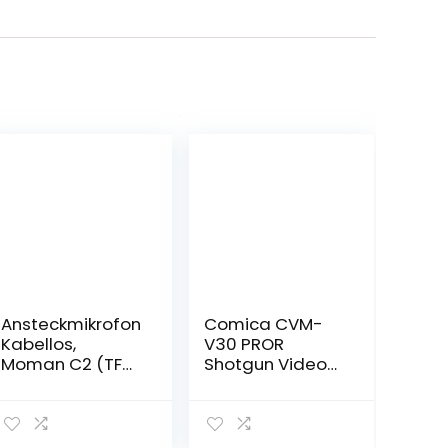
Ansteckmikrofon
Comica CVM-
Kabellos,
V30 PROR
Moman C2 (TFT
Shotgun Video
Bildschirm
Mikrofon,Richtmi
Unterstützt von
krofon DSLR
SYNCO) 2,4 GHz
Externe Mikrofon
Lavalier Mikrofon
für Canon Sony