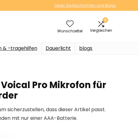
Lesen Sie Nachrichten und Blogs
0
Vergleichen
Wunschzettel
n & -tragehilfen
Dauerlicht
blogs
Voical Pro Mikrofon für
rder
um sicherzustellen, dass dieser Artikel passt.
unden mit nur einer AAA-Batterie.