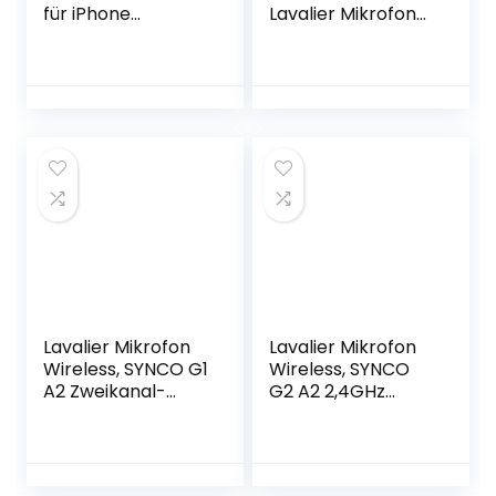
für iPhone
Lavalier Mikrofon
iPad/Canon Nikon
mit Intelligente
Sony DSLR-
Rauschunterdrück
Kamera/Camcord
ung, 48KHz/24Bit
er/Smartphone,
HiFi-Soundqualität
2,4 GHz Systemclip
Funkmikrofon für
auf Lav Mic
iPhone/Kamera/C
Ansteckmikrofon
amcorder/Intervie
zum Aufnehmen
ws/YouTube/TikTo
von
k/Live Stream
Musik/Streaming/Y
ouTube/Interview/
Video
Lavalier Mikrofon
Lavalier Mikrofon
Wireless, SYNCO G1
Wireless, SYNCO
A2 Zweikanal-
G2 A2 2,4GHz
Ansteckmikrofon
Ansteckmikrofon
Kabellos System
Kabellos System
bis zu 50m für
bis zu 100m für
DSLR Kamera
DSLR Kamera