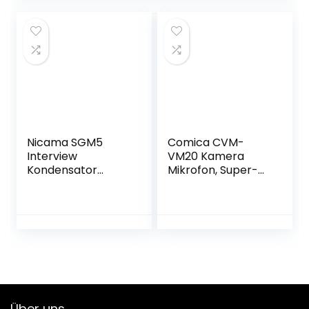
Camcorder
Camcorder
Smartphone PC
Smartphone PC
Laptop, Lavalier-
Laptop für
Mikrofon-
Interview Online
Wireless-
Meeting und Kurs
Ansteckmikrofon-
Streaming
Kabellos
Videoaufnahme
Nicama SGM5
Comica CVM-
Interview
VM20 Kamera
Kondensator
Mikrofon, Super-
Kardioid Mikrofon
Kardioid
für Nikon Canon
Kondensor
DSLR Kamera Sony
Shotgun Video
DV Camcorder
Mikrofon mit OLED
Power Display &
Low Cut Filter
Modi,Externes
Richtmikrofon für
Canon Nikon Sony
Über uns
DSLR und