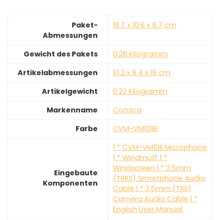
Paket-
‎18.7 x 10.6 x 6.7 cm
Abmessungen
Gewicht des Pakets
‎0.28 Kilogramm
Artikelabmessungen
‎10.2 x 6.4 x 19 cm
Artikelgewicht
‎0.22 Kilogramm
Markenname
‎Comica
Farbe
‎CVM-VM10IIB
‎1 * CVM-VM10II Microphone
1 * Windmuff 1 *
Windscreen 1 * 3.5mm
Eingebaute
(TRRS) Smartphone Audio
Komponenten
Cable 1 * 3.5mm (TRS)
Camera Audio Cable 1 *
English User Manual.