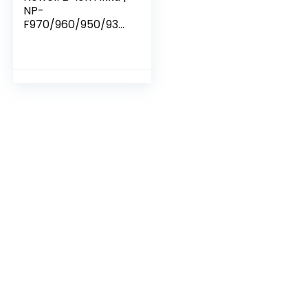
NP-
F970/960/950/930
| Zweit- oder
Ersatz-Akku | 0,3 kg
| 7,2V 8600 mAh
61,9 Wh