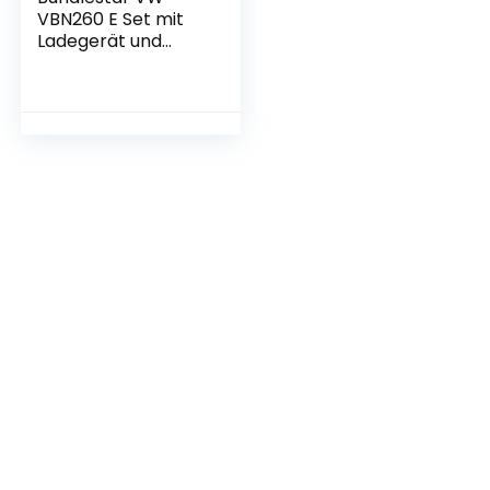
VBN260 E Set mit
Ladegerät und
Akku – Kompatibel
mit Panasonic HDC
SD800 SD900
SD909 TM900
HS900 – HC X929
X810 X909 X900
X800