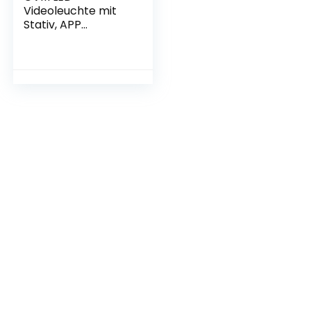
Videoleuchte mit
Stativ, APP
Steuerung 800D
RGB Videolicht led,
dimmbares 3200-
5600K LED
Studiolicht
Dauerlicht
Fotolicht Set für
YouTube Studio
Fotografie
Videoaufnahme
Vlog Beleuchtung