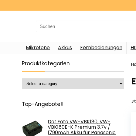
Search
for:
Mikrofone
Akkus
Fernbedienungen
H
Produktkategorien
H
Sh
Top-Angebote!!
Dot.Foto VW-VBK180, VW-
VBK180E-K Premium 3.7v /
1790mAh Akku für Panasonic