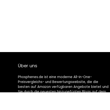
Über uns
Phosphenes.de ist eine moderne All-in-One-
Preisvergleichs- und Bewertungswebsite, die die
besten auf Amazon verfügbaren Angebote bietet und
Sie durch die neuesten hinzugefügten Blogs auf dem
Laufenden hält. Alle Bilder unterliegen dem
Urheberrecht ihrer jeweiligen Eigentümer. Alle zitierten
Inhalte stammen aus ihren jeweiligen Quellen.