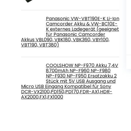
Panasonic VW-VBT190E-K Li-Ion
Camcorder Akku & VW-BC10E-
K externes Ladegerät (geeignet
für Panasonic Camcorder
Akkus VBL090, VBK180, VBK360, VBY100,
VBT190, VBT380)
COOLSHOW NP-F970 Akku 7,4V
8700mAh NP-F960 NP-F980
NP-F930 NP-F950 Ersatzakku 2
Stück mit 5V USB Ausgang und
Micro USB Eingang Kompatibel für Sony
DCR-VX2100,PD150,PD170,FDR-AX1,HDR-
AX2000,FX1,FX1000