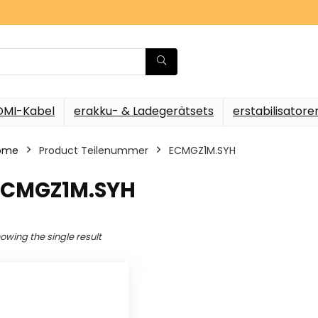
DMI-Kabel
erakku- & Ladegerätsets
erstabilisatore
ome
Product Teilenummer
‎ECMGZ1M.SYH
‎ECMGZ1M.SYH
owing the single result