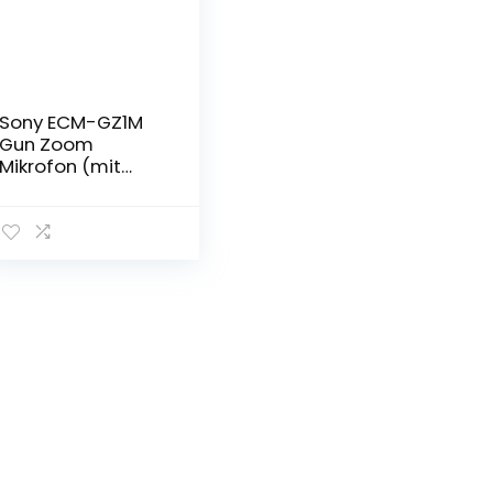
Sony ECM-GZ1M
Gun Zoom
Mikrofon (mit
Multi Interface
Zubehör Schuh,
geeignet für
A6000, A7, A9
Serie) schwarz