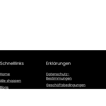
Schnelllinks
Erklärungen
Home
Datenschutz-
Bestimmungen
Alle shoppen
Geschäftsbedingungen
Blogs
Affiliate-Offenlegung
Unsere Webshops
Werben