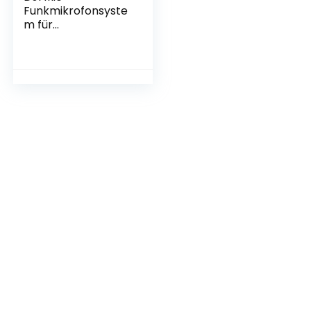
Funkmikrofonsyste
m für
Smartphones,
Kameras, Laptops,
kompaktes und
tragbares
drahtloses
Lavalier-Mikrofon
mit Zweikanal-
Aufnahme, 250
Meter
Übertragungsreich
weite, 15 Stunden
Akkulaufzeit