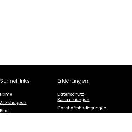
Schnelllinks
Erklärungen
Home
Datenschutz-
Bestimmungen
Alle shoppen
Geschäftsbedingungen
Blogs
Affiliate-Offenlegung
Unsere Webshops
Werben