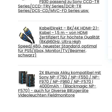
F930 passend zu Sony CCD-TR
Series/CCD-TRV Series/DCR-TR
Series/DCS-CD/MVC-FD Series usw.
KabelDirekt – 8K/4K HDMI-2.1-
Kabel – 1,5 m – von HDMI
Zertifiziert für höchste Qualität
(8K@60Hz, Ultra High
Speed/48G, neuester Standard, optimal
für PS5/Xbox, Monitor/TV/Beamer,
schwarz)
2X Blumax Akku kompatibel mit
Sony NP-F750 / NP-F550 / NP-
F970 / NP-F960 / NP-F570 |
4000mAh - (Blackmagic NP-
F570) - auch für Diverse Blitzgeräte
Videoleuchten Fieldmonitore