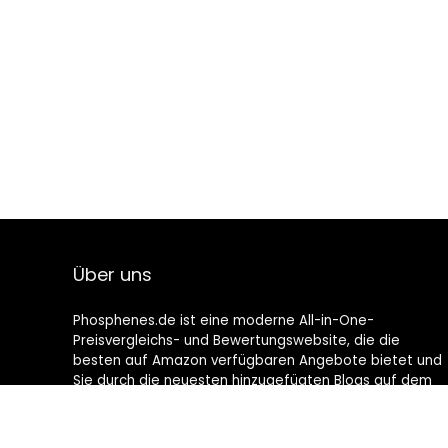
Über uns
Phosphenes.de ist eine moderne All-in-One-
Preisvergleichs- und Bewertungswebsite, die die
besten auf Amazon verfügbaren Angebote bietet und
Sie durch die neuesten hinzugefügten Blogs auf dem
Laufenden hält. Alle Bilder unterliegen dem
Urheberrecht ihrer jeweiligen Eigentümer. Alle zitierten
Inhalte stammen aus ihren jeweiligen Quellen.