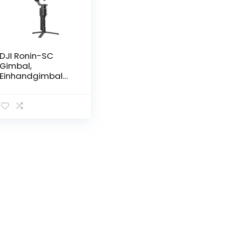
DJI Ronin-SC
Gimbal,
Einhandgimbal
für spiegellose
Kamerasysteme,
Ungehinderte
Rollachse, 11
Stunden
Akkulaufzeit,
Kompatibel mit
Sony, Panasonic,
Lumix, Nikon und
Canon Kameras