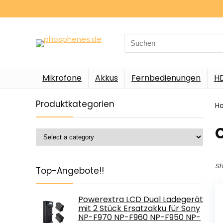
Search
for:
Mikrofone
Akkus
Fernbedienungen
H
Produktkategorien
H
‎
Sh
Top-Angebote!!
Powerextra LCD Dual Ladegerät
mit 2 Stück Ersatzakku für Sony
NP-F970 NP-F960 NP-F950 NP-