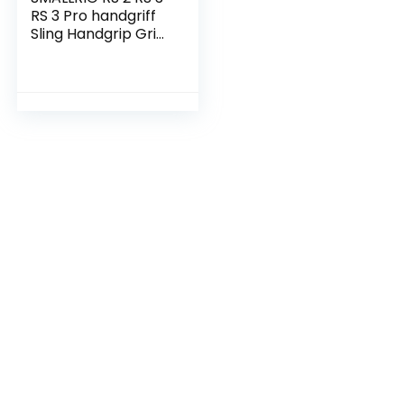
RS 3 Pro handgriff
Sling Handgrip Grip
für DJI
RS2/RSC2/RS3/RS3
Pro – 3028B