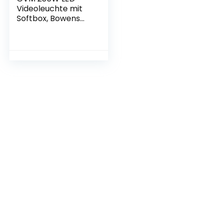
Videoleuchte mit
Softbox, Bowens
3200K-5600K LED
videolicht mit
Stativ, APP und
DMX Steuerung LED
Studio Dauerlicht
für Fotografie,
Video, Interview,
YouTube,
Kameralicht
93000Lux/0,5m