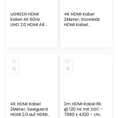
UGREEN HDMI
4K HDMI Kabel
Kabel 4K 60Hz
2Meter, Snowkids
UHD 2.0 HDMI ARC
HDMI Kabel
Kabel HDR 3D High
4K@60Hz Nylon
Speed 18Gbps mit
Geflecht
Ethernet
Vergoldete
vergoldet
Anschlüsse mit
kompatibel mit TV
Ethernet/Audio
Fernseher,
Rückkanal,
Monitor, Blu-ray,
Kompatibel mit
PS5/PS4/PS3, Xbox
Video 4K
Series S,
2160p,1080p-Grau
Soundbar(2M）
4K HDMI Kabel
2m HDMI Kabel 8k
2Meter, Sweguard
@ 120 Hz mit DSC –
HDMI 2.0 auf HDMI
7680 x 4320 – UHD