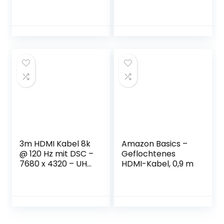
Kabel 4K@60Hz
II – kompatibel zu
18Gbps Nylon
HDMI 2.1 2.0a 2.0b –
Geflechtkabel,
3D – Ultra High
vergoldete
Speed mit
Anschlüsse mit
Ethernet –
Ethernet/Audio
Dynamic HDR10+ –
Rückkanal,
VRR – ARC – Blu
kompatibel Video
Ray PS4 PS5 Xbox
4K UHD 2160p,HD
– Weiß
1080p, Xbox PS4
(grau)
3m HDMI Kabel 8k
Amazon Basics –
@ 120 Hz mit DSC –
Geflochtenes
7680 x 4320 – UHD
HDMI-Kabel, 0,9 m
II – kompatibel zu
HDMI 2.1 2.0a 2.0b –
3D – Ultra High
Speed mit
Ethernet –
Dynamic HDR10+ –