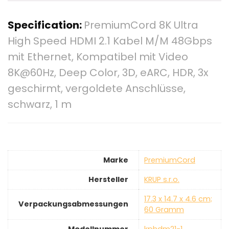
Specification:
PremiumCord 8K Ultra
High Speed ​​HDMI 2.1 Kabel M/M 48Gbps
mit Ethernet, Kompatibel mit Video
8K@60Hz, Deep Color, 3D, eARC, HDR, 3x
geschirmt, vergoldete Anschlüsse,
schwarz, 1 m
Marke
‎PremiumCord
Hersteller
‎KRUP s.r.o.
‎17.3 x 14.7 x 4.6 cm;
Verpackungsabmessungen
60 Gramm