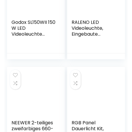
Nikon MFL09XR
Godox SL150WII 150
RALENO LED
W LED
Videoleuchte,
Videoleuchte
Eingebaute
SL150II 5600 K
2*4000mAh Akku
Bowens Mount
3200K-5600K
Daylight Balanced
Farbtemperatur
Continuous Output
und Helligkeit
Lighting,58000 Lux
Einstellbare
Wireless X System
Videokonferenz
CRI96 8
Licht, für
Vorprogrammiert
Fotografie
e Leise
YouTube
Lichteffekte
Videoaufnahme
Studio
Produktbilder
Shoot
NEEWER 2-teiliges
RGB Panel
zweifarbiges 660-
Dauerlicht Kit,