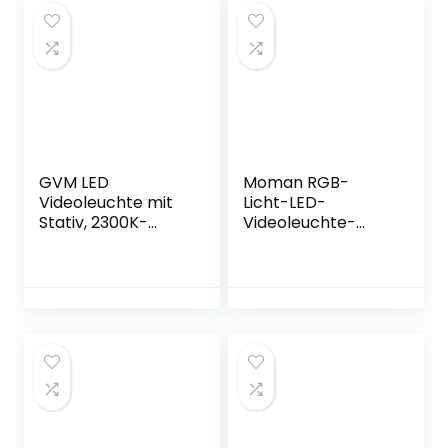
GVM LED
Moman RGB-
Videoleuchte mit
Licht-LED-
Stativ, 2300K-
Videoleuchte-
6800K 480 LED
Kamera Dauerlicht
Videobeleuchtung
2500K-8500K
mit APP Steuerung,
Dimmbare
Studiolicht LED
Videolicht CRI96+
Streaming licht für
Panel Fotolampe
YouTube Studio
Videolampe mit
Video Fotografie
Magnet
Lampe,
eingebautem Akku
kameralicht,
Aluminium
Videolicht
Beleuchtung für
DSLR Sony Canon