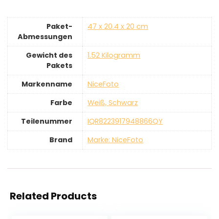
Paket-
‎47 x 20.4 x 20 cm
Abmessungen
Gewicht des
‎1.52 Kilogramm
Pakets
Markenname
‎NiceFoto
Farbe
‎Weiß, Schwarz
Teilenummer
‎IQR8223917948866QY
Brand
Marke: NiceFoto
Related Products