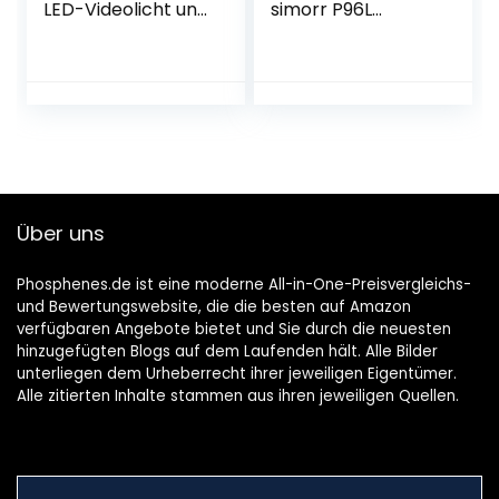
LED-Videolicht und
simorr P96L
Ständer: (2) 3200-
Aluminiumlegierun
5600 K CRI 96+
g LED Photo Light
dimmbares Licht
Set mit Mini-Stativ
mit U-Halterung,
und Cold Shoe
Abschirmklappe,
Adapter, 2500K-
(2) 75-Zoll-
8000K
Lichtstativ für
Farbtemperatur
Studio-,
für Kamera
Videoaufnahmen
Filmemacher/Vide
Über uns
ografie -3861
Phosphenes.de ist eine moderne All-in-One-Preisvergleichs-
und Bewertungswebsite, die die besten auf Amazon
verfügbaren Angebote bietet und Sie durch die neuesten
hinzugefügten Blogs auf dem Laufenden hält. Alle Bilder
unterliegen dem Urheberrecht ihrer jeweiligen Eigentümer.
Alle zitierten Inhalte stammen aus ihren jeweiligen Quellen.