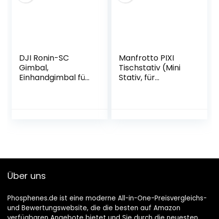
und Gopro
9/10(Unkontrolliert
)
DJI Ronin-SC
Manfrotto PIXI
Gimbal,
Tischstativ (Mini
Einhandgimbal für
Stativ, für
spiegellose
Compact System
Kamerasysteme,
Kamera und
Ungehinderte
spiegellose
Rollachse, 11
Kameras bis 1Kg,
Stunden
Handgriff für
Akkulaufzeit,
Videos, MTPIXI-B)
Kompatibel mit
Sony, Panasonic,
Lumix, Nikon und
Über uns
Canon Kameras
Phosphenes.de ist eine moderne All-in-One-Preisvergleichs-
und Bewertungswebsite, die die besten auf Amazon
verfügbaren Angebote bietet und Sie durch die neuesten