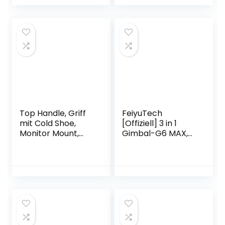
Akkulaufzeit –
Mehrere Modi –
Handy Kamera
Stabilisator –
Deutscher Händler
Top Handle, Griff
FeiyuTech
mit Cold Shoe,
[Offiziell] 3 in 1
Monitor Mount,
Gimbal-G6 MAX,
Leichter Kleiner
3-Achsen
Griff für
Stabilisator für
Kamerakäfig,
Action-
Tragehilfen für
Kamera/Kamera/
Camera Cage,
Smartphone,
Mikrofon, Camera
Gopro 8/7/6, Sony
Rig
RX100 A6400 A7
M50, Smartphone
iPhone 12/13 pro