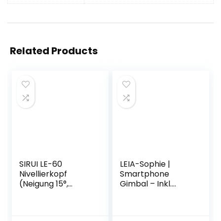
Related Products
SIRUI LE-60
LEIA-Sophie |
Nivellierkopf
Smartphone
(Neigung 15°,
Gimbal – Inkl.
Kugeldurchmesser
Stativ, Reisetasche
60mm) schwarz
& USB-Ladekabel –
Bis zu 12 Std.