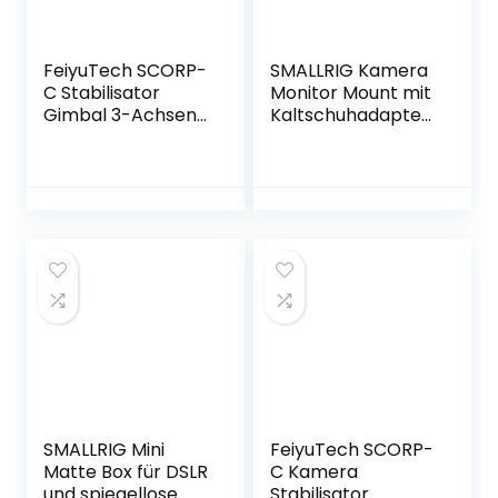
FeiyuTech SCORP-
SMALLRIG Kamera
C Stabilisator
Monitor Mount mit
Gimbal 3-Achsen
Kaltschuhadapter,
für DSLR und
360° drehbar und
Spiegellose
180° neigbar,
Kameras,DSLR
Verstellbarer
Gimbal
Monitorhalter mit
kompatibel mit
Rändelschraube
Sony/Canon/Pana
zum Einstellen der
sonic/Lumix/Nikon
Spannung, mit
/Fujifilm , 5.51lbs
Anti-Twist-Design
Zuladung mit Stativ
– 2905B
SMALLRIG Mini
FeiyuTech SCORP-
Matte Box für DSLR
C Kamera
und spiegellose
Stabilisator