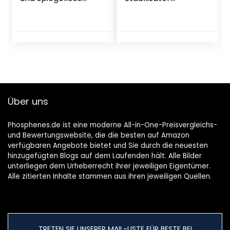
Kameras, leichtes
Gimbal, für DSLR-
Filter-Support-Kit
und spiegellose
für Videofilmer –
Kameras,für
3196
Nikon/Canon/Sony
/Panasonic/Lumix/
Fujifilm,5,5 lbs
Nutzlast,3-
Achsen-Gimbal
Stabilisator
Über uns
Kameras
Phosphenes.de ist eine moderne All-in-One-Preisvergleichs-
und Bewertungswebsite, die die besten auf Amazon
verfügbaren Angebote bietet und Sie durch die neuesten
hinzugefügten Blogs auf dem Laufenden hält. Alle Bilder
unterliegen dem Urheberrecht ihrer jeweiligen Eigentümer.
Alle zitierten Inhalte stammen aus ihren jeweiligen Quellen.
TRETEN SIE UNSERER MAIL-LISTE FÜR BESTE BEI