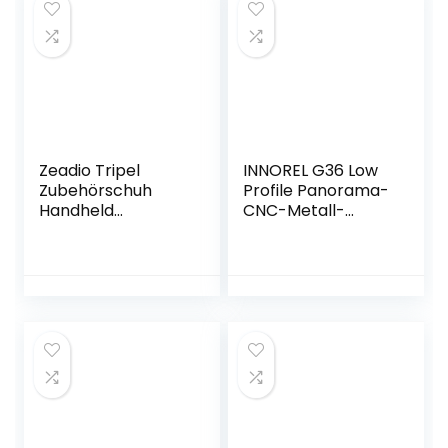
Zeadio Tripel
INNOREL G36 Low
Zubehörschuh
Profile Panorama-
Handheld
CNC-Metall-
Stabilisator mit
Kamerastativ-
Smartphone Video
Kugelkopf mit 1/4″
Rig, Video Aktion
Arca Swiss
Handgriff Griff für
Universal-
Canon Nikon Sony
Schnellwechselpla
Panasonic Pentax
tte für Stative,
Olympus DSLR
Einbeinstative,
Kamera
DSLR-Kameras,
Camcorder und
Camcorder, Max.
Smartphones
Belastung 20 kg