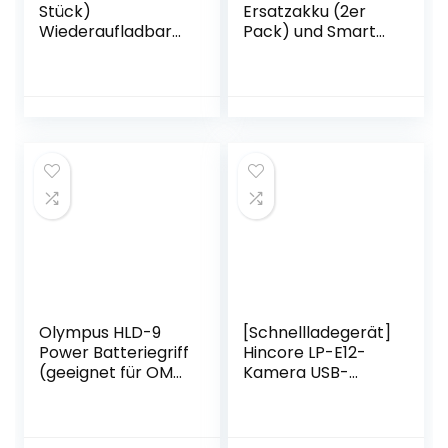
Stück)
Ersatzakku (2er
Wiederaufladbarer
Pack) und Smart
Akku Ersatzakku
LED Dual USB-
und Dual
Ladegerät
Ladegerät
Kompatibel mit
Kompatibel mit
Sony CCD-TRV108,
Sony DCR-
CCD-TRV116, CCD-
DVD404E,DVD405,
TRV118, CCD-
DVD405E,DVD406,
TRV126, CCD-
DVD406E,DVD407
TRV128, CCD-
E,DVD408,DVD410
CCD-TRV138,
E,DVD450,DVD450
CCD-TRV208,
E Kamera usw
CCD-TRV308
Olympus HLD-9
[Schnellladegerät]
Power Batteriegriff
Hincore LP-E12-
(geeignet für OM-
Kamera USB-
D E-M1 Mark II und
Ladegerät
E-M1 Mark III)
Kompatibel mit
schwarz & BLH-1
LPE12-Akku, Rebel