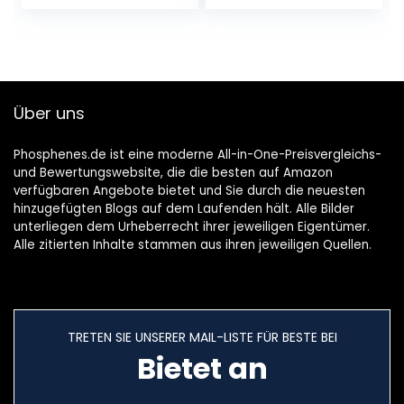
Li-Ionen-Akku
SL1-, EOS-M-, EOS
(1740mAh,
M2-, EOS M10-, EOS
geeignet für OM-D
M100-Kameras
E-M1 Mark II)
schwarz
Über uns
Phosphenes.de ist eine moderne All-in-One-Preisvergleichs-
und Bewertungswebsite, die die besten auf Amazon
verfügbaren Angebote bietet und Sie durch die neuesten
hinzugefügten Blogs auf dem Laufenden hält. Alle Bilder
unterliegen dem Urheberrecht ihrer jeweiligen Eigentümer.
Alle zitierten Inhalte stammen aus ihren jeweiligen Quellen.
TRETEN SIE UNSERER MAIL-LISTE FÜR BESTE BEI
Bietet an