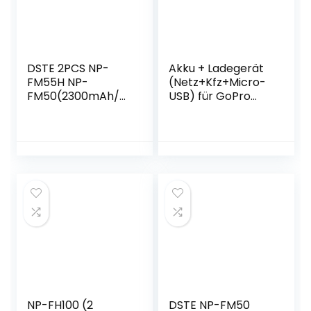
DSTE 2PCS NP-
Akku + Ladegerät
FM55H NP-
(Netz+Kfz+Micro-
FM50(2300mAh/7.
USB) für GoPro
4V) Batterie
AHDBT-
Ladegerät
201/301/302 /
Compatible für
GoPro Hero3
Sony NP-FM30,NP-
Hero3+ Black
FM51,NP-
White Silver
QM50,NP-
QM51,CCD-
TRV126,CCD-
TRV128,CCD-
TR208,CCD-
TR408,CCD-
TR748,CCD-
TRV106 Kamera
NP-FH100 (2
DSTE NP-FM50