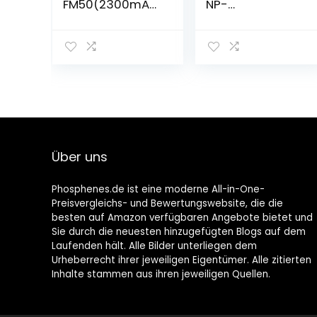
FM50(2300mAh/
NP-
7.4V) Batterie
QM71(3400mAh/
Ladegerät
7.4V) Batterie
Compatible für
Ladegerät
Sony NP-
Compatible für
FM30,NP-
Sony CCD-
FM51,NP-
TRV128,CCD-
QM50,NP-
TRV138,CCD-
QM51,CCD-
TRV150,CCD-
TRV126,CCD-
TRV228,CCD-
TRV128,CCD-
TRV250,CCD-
Über uns
TR208,CCD-
TRV270,CCD-
TR408,CCD-
TRV285,CCD-
TR748,CCD-
TRV308,CCD-
Phosphenes.de ist eine moderne All-in-One-
TRV106 Kamera
TRV318,CCD-
Preisvergleichs- und Bewertungswebsite, die die
TRV328
besten auf Amazon verfügbaren Angebote bietet und
Sie durch die neuesten hinzugefügten Blogs auf dem
Laufenden hält. Alle Bilder unterliegen dem
Urheberrecht ihrer jeweiligen Eigentümer. Alle zitierten
Inhalte stammen aus ihren jeweiligen Quellen.