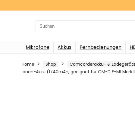
Search
for:
Mikrofone
Akkus
Fernbedienungen
H
Home
Shop
Camcorderakku- & Ladegeräts
Ionen-Akku (1740mAh, geeignet für OM-D E-M1 Mark I