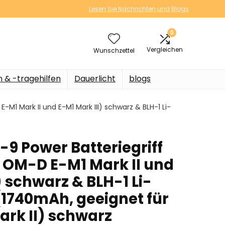
Lesen Sie Nachrichten und Blogs
0
Vergleichen
Wunschzettel
n & -tragehilfen
Dauerlicht
blogs
M1 Mark II und E-M1 Mark III) schwarz & BLH-1 Li-
9 Power Batteriegriff
r OM-D E-M1 Mark II und
) schwarz & BLH-1 Li-
1740mAh, geeignet für
rk II) schwarz