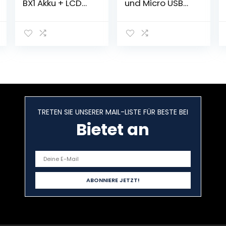
BX1 Akku + LCD
und Micro USB
Dual USB
Ladegerät
Ladegerät für
Anzug
Sony NP-BX1
kompatibel mit
Akku Sony DSC-
Panasonic HC-
RX100 RX100 II
V110,HC-
DSC-WX500
V210,HC-
HX300 HX400V
V520,HC-V720,
WX300 WX350
HC-W570,HC-
HDR AS100v
W580, VW-BC10E
AS200V AS15
TRETEN SIE UNSERER MAIL-LISTE FÜR BESTE BEI
AS30V AS300
M3 M2
Bietet an
Camcorders