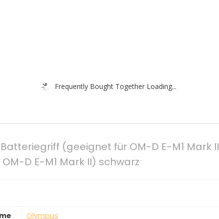
Frequently Bought Together Loading...
tteriegriff (geeignet für OM-D E-M1 Mark II
r OM-D E-M1 Mark II) schwarz
ame
‎Olympus