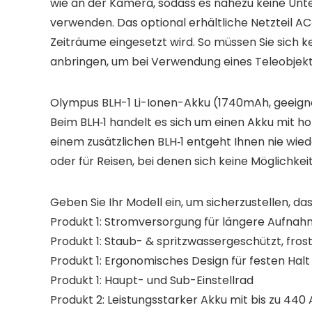
wie an der Kamera, sodass es nahezu keine Unt
verwenden. Das optional erhältliche Netzteil A
Zeiträume eingesetzt wird. So müssen Sie sich 
anbringen, um bei Verwendung eines Teleobjekti
Olympus BLH-1 Li-Ionen-Akku (1740mAh, geeign
Beim BLH‑1 handelt es sich um einen Akku mit h
einem zusätzlichen BLH‑1 entgeht Ihnen nie wiede
oder für Reisen, bei denen sich keine Möglichkei
Geben Sie Ihr Modell ein, um sicherzustellen, das
Produkt 1: Stromversorgung für längere Aufna
Produkt 1: Staub- & spritzwassergeschützt, fros
Produkt 1: Ergonomisches Design für festen Halt
Produkt 1: Haupt- und Sub-Einstellrad
Produkt 2: Leistungsstarker Akku mit bis zu 4