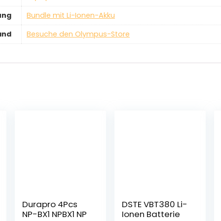
ung
‎Bundle mit Li-Ionen-Akku
and
Besuche den Olympus-Store
Durapro 4Pcs
DSTE VBT380 Li-
NP-BX1 NPBX1 NP
Ionen Batterie