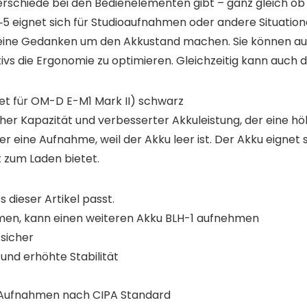
erschiede bei den Bedienelementen gibt – ganz gleich ob
C‑5 eignet sich für Studioaufnahmen oder andere Situatio
keine Gedanken um den Akkustand machen. Sie können auch
vs die Ergonomie zu optimieren. Gleichzeitig kann auch 
et für OM-D E-M1 Mark II) schwarz
oher Kapazität und verbesserter Akkuleistung, der eine 
r eine Aufnahme, weil der Akku leer ist. Der Akku eignet 
t zum Laden bietet.
s dieser Artikel passt.
hmen, kann einen weiteren Akku BLH-1 aufnehmen
tsicher
 und erhöhte Stabilität
40 Aufnahmen nach CIPA Standard