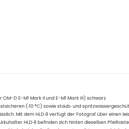
r OM-D E-M1 Mark II und E-M1 Mark III) schwarz
tsicheren (‑10 °C) sowie staub‑ und spritzwassergeschüt
sslich. Mit dem HLD‑9 verfügt der Fotograf über einen lei
uhalter HLD‑9 befinden sich hinten dieselben Pfeiltasten