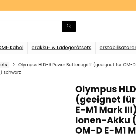
DMI-Kabel
erakku- & Ladegerätsets
erstabilisatore
ets
Olympus HLD-9 Power Batteriegriff (geeignet für OM-D E-
I) schwarz
Olympus HLD-
(geeignet fü
E-M1 Mark III
Ionen-Akku (
OM-D E-M1 Ma