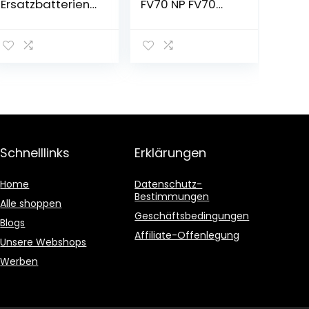
Ersatzbatterien
FV70 NP FV70
und
Akku + LCD USB
Dreifachladeger
Ladegerät für
ät für GoPro
Sony NP-FV50
HERO11/HERO10/H
FV30, FV100; V-
ERO9 Black
Serie,
Handycam HDR-
CX230 HDR-
CX150E HDR-
CX170 CX300 Z1-
Camcorder
Schnelllinks
Erklärungen
Home
Datenschutz-
Bestimmungen
Alle shoppen
Geschäftsbedingungen
Blogs
Affiliate-Offenlegung
Unsere Webshops
Werben