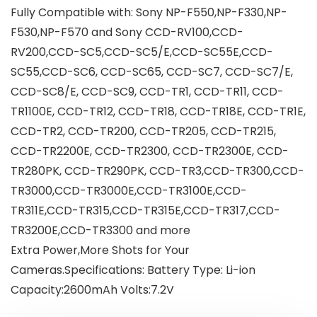
Fully Compatible with: Sony NP-F550,NP-F330,NP-
F530,NP-F570 and Sony CCD-RV100,CCD-
RV200,CCD-SC5,CCD-SC5/E,CCD-SC55E,CCD-
SC55,CCD-SC6, CCD-SC65, CCD-SC7, CCD-SC7/E,
CCD-SC8/E, CCD-SC9, CCD-TR1, CCD-TR11, CCD-
TR1100E, CCD-TR12, CCD-TR18, CCD-TR18E, CCD-TR1E,
CCD-TR2, CCD-TR200, CCD-TR205, CCD-TR215,
CCD-TR2200E, CCD-TR2300, CCD-TR2300E, CCD-
TR280PK, CCD-TR290PK, CCD-TR3,CCD-TR300,CCD-
TR3000,CCD-TR3000E,CCD-TR3100E,CCD-
TR311E,CCD-TR315,CCD-TR315E,CCD-TR317,CCD-
TR3200E,CCD-TR3300 and more
Extra Power,More Shots for Your
Cameras.Specifications: Battery Type: Li-ion
Capacity:2600mAh Volts:7.2V