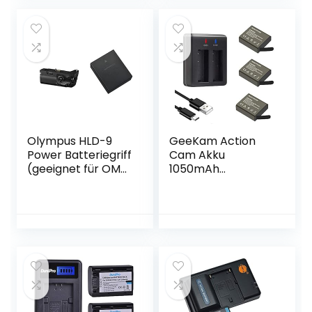
E105BEK GZ-
V520,HC-V720,
E105BEU GZ-
HC-W570,HC-
E105REK GZ-E225-
W580, VW-BC10E
V Digitalkameras
als BN-VG107 BN-
VG107U BN-VG114
BN-VG121U
Olympus HLD-9
GeeKam Action
Power Batteriegriff
Cam Akku
(geeignet für OM-
1050mAh
D E-M1 Mark II und
Wiederaufladbar
E-M1 Mark III)
Batterien (3
schwarz & BLH-1
Stücke) mit USB 2-
Li-Ionen-Akku
kanäle Ladegerät
(1740mAh,
für
geeignet für OM-D
Crosstour/Victure
E-M1 Mark II)
/Apexcam/AKASO
schwarz
/APEMAN/Campar
k/GOOKAM/COOA
U/SJ4000/PG900