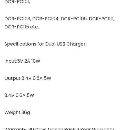
DCR-PC101,
DCR-PC103, DCR-PC104, DCR-PC105, DCR-PC110,
DCR-PC115 etc..
Specifications for Dual USB Charger:
Input:5V 2A 10W
Output:8.4V 0.6A 5W
8.4V 0.6A 5W
Weight:36g
Warranty: 30 Days Money Back 2 Year Warranty