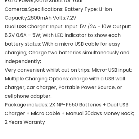
Extra Power,More Shots for Your
Cameras.Specifications: Battery Type: Li-ion
Capacity:2600mAh Volts:7.2V
Dual USB Charger: Input: Input: 5V /2A – 10W Output:
8.2V 0.6A – 5W; With LED indicator to show each
battery status; With a micro USB cable for easy
charging; Charge two batteries simultaneously and
independently;
Very convenient whilst out on trips; Micro-USB input:
Multiple Charging Options: charge with a USB wall
charger, car charger, Portable Power Source, or
cellphone adapter.
Package includes: 2X NP-F550 Batteries + Dual USB
Charger + Micro Cable + Manual 30days Money Back;
2 Years Waranty