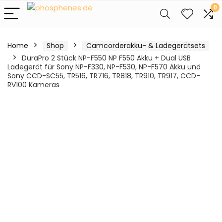
0
Home
Shop
Camcorderakku- & Ladegerätsets
DuraPro 2 Stück NP-F550 NP F550 Akku + Dual USB
Ladegerät für Sony NP-F330, NP-F530, NP-F570 Akku und
Sony CCD-SC55, TR516, TR716, TR818, TR910, TR917, CCD-
RV100 Kameras