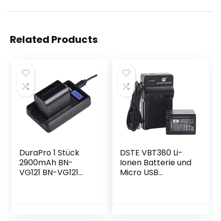
Related Products
DuraPro 1 Stück
DSTE VBT380 Li-
2900mAh BN-
Ionen Batterie und
VG121 BN-VG121
Micro USB
Akku + LCD-USB-
Ladegerät Anzug
Ladegerät für JVC
kompatibel mit
GZ-E10 GZ-E100
Panasonic HC-
GZ-E100SEU GZ-
V110,HC-V210,HC-