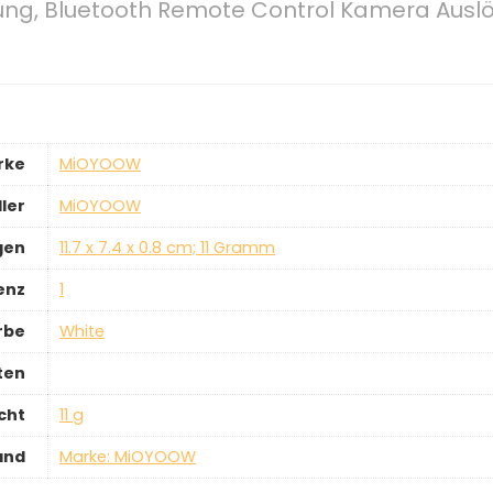
ng, Bluetooth Remote Control Kamera Auslö
rke
‎MiOYOOW
ler
‎MiOYOOW
gen
‎11.7 x 7.4 x 0.8 cm; 11 Gramm
enz
‎1
rbe
‎White
ten
cht
‎11 g
and
Marke: MiOYOOW