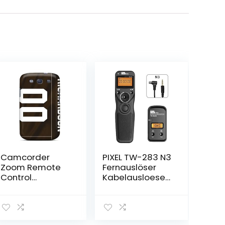
Camcorder
PIXEL TW-283 N3
Zoom Remote
Fernauslöser
Control
Kabelausloeser
Controller
Drahtauslöser
Fernbedienungs
Camcorder-
-Controller
Fernbedienunge
2.5mm Jack
n Kompatibel für