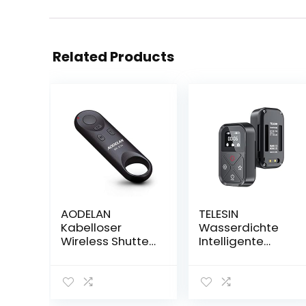
Related Products
AODELAN
TELESIN
Kabelloser
Wasserdichte
Wireless Shutter
Intelligente
Fernbedienung
Fernbedienung
für Canon EOS R,
für Go Pro Hero
EOS RP, 6D Mark
10 Black Hero 9
II, 77D, 850D,
(für Hero 10/9 )