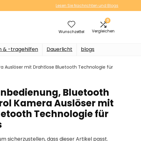
Lesen Sie Nachrichten und Blogs
0
Vergleichen
Wunschzettel
n & -tragehilfen
Dauerlicht
blogs
 Auslöser mit Drahtlose Bluetooth Technologie für
rnbedienung, Bluetooth
ol Kamera Auslöser mit
uetooth Technologie für
s
um sicherzustellen, dass dieser Artikel passt.