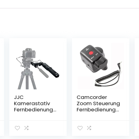
JJC
Camcorder
Kamerastativ
Zoom Steuerung
Fernbedienung
Fernbedienung
Lanc
Remote
Camcorder
Controller mit
Controller für
2,5mm
Sony FX30 A7IV
Klinkenkabel für