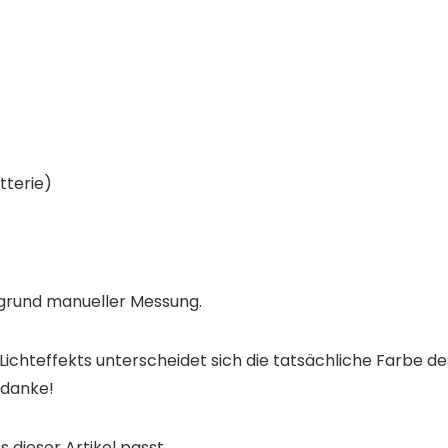
tterie)
fgrund manueller Messung.
Lichteffekts unterscheidet sich die tatsächliche Farbe d
 danke!
s dieser Artikel passt.