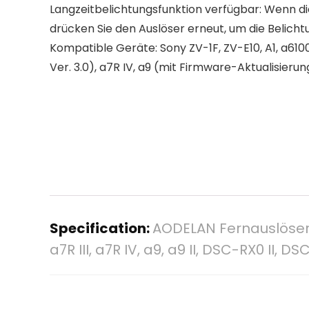
Langzeitbelichtungsfunktion verfügbar: Wenn di
drücken Sie den Auslöser erneut, um die Belich
Kompatible Geräte: Sony ZV-1F, ZV-E10, A1, a6100
Ver. 3.0), a7R IV, a9 (mit Firmware-Aktualisieru
Specification:
AODELAN Fernauslöser F
a7R III, a7R IV, a9, a9 II, DSC-RX0 II, 