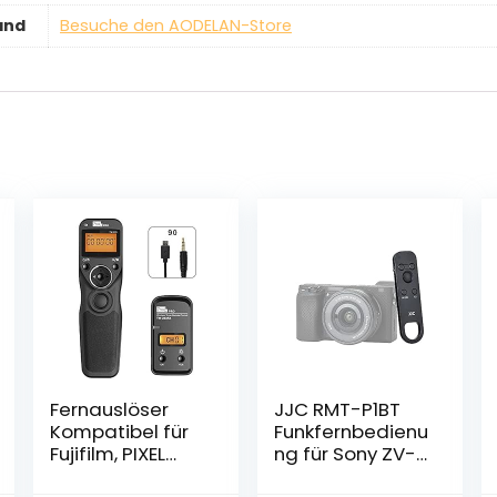
and
Besuche den AODELAN-Store
Fernauslöser
JJC RMT-P1BT
Kompatibel für
Funkfernbedienu
Fujifilm, PIXEL
ng für Sony ZV-
TW-283 FJ
E10 ZV-1 A7C