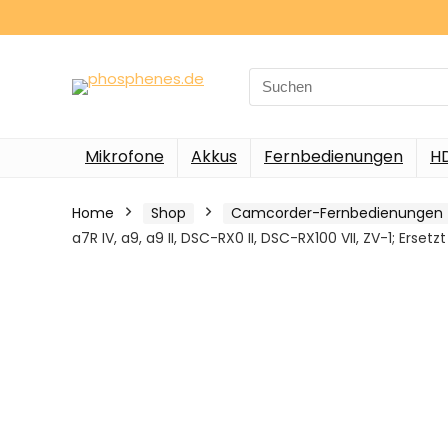
Search
for:
Mikrofone
Akkus
Fernbedienungen
H
Home
Shop
Camcorder-Fernbedienungen
a7R IV, a9, a9 II, DSC-RX0 II, DSC-RX100 VII, ZV-1; Erse