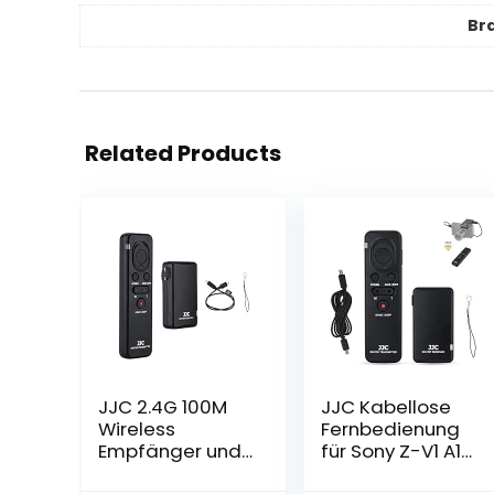
Br
Related Products
JJC 2.4G 100M
JJC Kabellose
Wireless
Fernbedienung
Empfänger und
für Sony Z-V1 A1
Fernbedienung
A7RIVA A7RIV