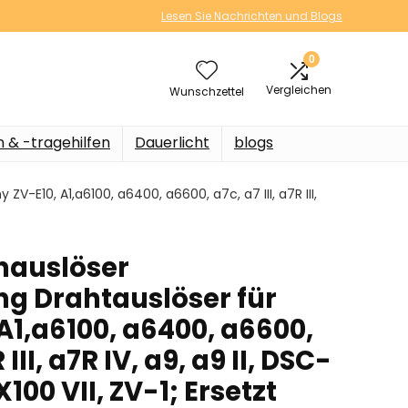
Lesen Sie Nachrichten und Blogs
0
Vergleichen
Wunschzettel
n & -tragehilfen
Dauerlicht
blogs
-E10, A1,a6100, a6400, a6600, a7c, a7 III, a7R III,
nauslöser
g Drahtauslöser für
A1,a6100, a6400, a6600,
R III, a7R IV, a9, a9 II, DSC-
100 VII, ZV-1; Ersetzt