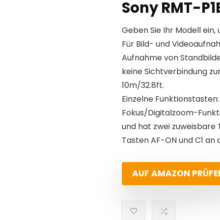
Sony RMT-P1
Geben Sie Ihr Modell ein, 
Für Bild- und Videoaufna
Aufnahme von Standbilder
keine Sichtverbindung zu
10m/32.8ft.
Einzelne Funktionstasten:
Fokus/Digitalzoom-Funkti
und hat zwei zuweisbare 
Tasten AF-ON und C1 an d
AUF AMAZON PRÜFE