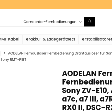
Camcorder-Fernbedienungen
DMI-Kabel
erakku- & Ladegerätsets
erstabilisatore
AODELAN Fernauslöser Fernbedienung Drahtauslöser für Sony ZV
tzt Sony RMT-P1BT
AODELAN Fer
Fernbedienun
Sony ZV-E10, 
a7c, a7 III, a7
RX0 II, DSC-RX