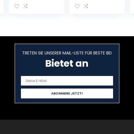
Kabelfernauslös
A7RIV A7RIVA
er Drahtauslöser
A7R3A A7SIII A9II
Camcorder-
RX100VII A6100
Fernbedienunge
A6600 FX3
n Funk
Kamera (auch
Fernauslöser
für Sony A6400
Kompatibel für
A7RIII A7III A9
Fujifilm kameras
RX0II Kamera
mit Firmware-
TRETEN SIE UNSERER MAIL-LISTE FÜR BESTE BEI
Update)
Bietet an