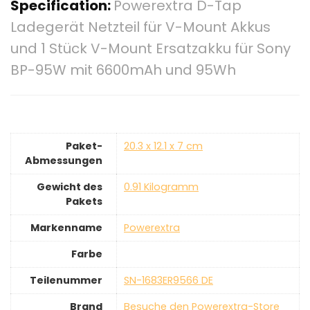
Specification:
Powerextra D-Tap
Ladegerät Netzteil für V-Mount Akkus
und 1 Stück V-Mount Ersatzakku für Sony
BP-95W mit 6600mAh und 95Wh
Paket-
‎20.3 x 12.1 x 7 cm
Abmessungen
Gewicht des
‎0.91 Kilogramm
Pakets
Markenname
‎Powerextra
Farbe
Teilenummer
‎SN-1683ER9566 DE
Brand
Besuche den Powerextra-Store