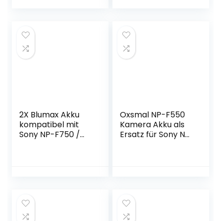
Camcorder Video
magischen 100Wh
Camera BMCC
nach EU-
ARRI Canon EOS
Flugrichtlinie)
AJA CION
Blackmagic URSA
Cine Alta USB
Output D-Tap LED
Panel BP-L60A
800S
2X Blumax Akku
Oxsmal NP-F550
kompatibel mit
Kamera Akku als
Sony NP-F750 /
Ersatz für Sony NP
NP-F550 / NP-
F970, F750, F770,
F970 / NP-F960 /
F960, F550, F530,
NP-F570 |
F330, F570, CCD-
4000mAh –
SC55, TR516, TR716,
(Blackmagic NP-
TR818, TR910, TR917
F570) – auch für
usw, 2900mAh
Diverse Blitzgeräte
Ersatzakkus, 2
Videoleuchten
Stück