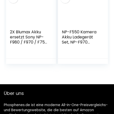
Fieldmonitore
2X Blumax Akku
NP-F550 Kamera
ersetzt Sony NP-
Akku Ladegerät
F980 / F970 / F750
Set, NP-F970
/ F550-10050mAh
2900mAh 2-Pack
mit 5V USB
Ersatz Akku Kit,
Ausgang
Dual Slot, LCD,
(Powerbankfunkti
Kompatibel für
on) und DC
Sony Akku F960
Strom-Eingang
F770 F750 F570
F550 F530 F330
TR516 TR716 TR818
TR910 TR917
Über uns
Phosphenes.de ist eine moderne All-in-One-Preisvergleichs-
und Bewertungswebsite, die die besten auf Amazon