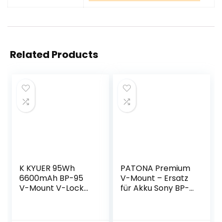
Related Products
K KYUER 95Wh
PATONA Premium
6600mAh BP-95
V-Mount – Ersatz
V-Mount V-Lock
für Akku Sony BP-
Camera Akku
95W mit 6600mAh
Battery and
und 95Wh (somit
Adapter für Sony
unter den