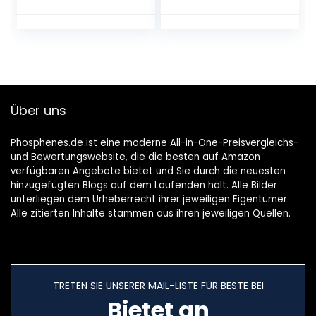
HERO5 Session
Adapter für Sony
(GP-KT5S)
Camcorder Video
Camera BMCC
ARRI Canon EOS
AJA CION
Blackmagic URSA
Cine Alta USB
Über uns
Output D-Tap LED
Panel BP-L60A
800S
Phosphenes.de ist eine moderne All-in-One-Preisvergleichs-
und Bewertungswebsite, die die besten auf Amazon
verfügbaren Angebote bietet und Sie durch die neuesten
hinzugefügten Blogs auf dem Laufenden hält. Alle Bilder
unterliegen dem Urheberrecht ihrer jeweiligen Eigentümer.
Alle zitierten Inhalte stammen aus ihren jeweiligen Quellen.
TRETEN SIE UNSERER MAIL-LISTE FÜR BESTE BEI
Bietet an