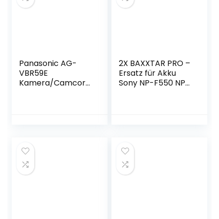
Panasonic AG-
2X BAXXTAR PRO –
VBR59E
Ersatz für Akku
Kamera/Camcord
Sony NP-F550 NP-
er Akku Li-ion 5900
F570 (Blackmagic
mAh –
NP-F570) (echte
Kamera/Camcord
3100mAh)
er Akkus (Li-Ion,
5900 mAh,
Camcorder, 7,28 V,
AG-DVX200, AJ-
PX270, 43 Wh)