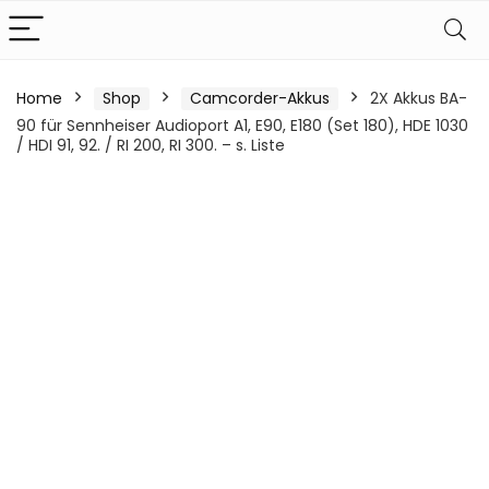
Home
Shop
Camcorder-Akkus
2X Akkus BA-
90 für Sennheiser Audioport A1, E90, E180 (Set 180), HDE 1030
/ HDI 91, 92. / RI 200, RI 300. – s. Liste