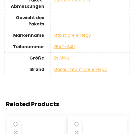
Paket-
‎9.2 x 8.4 x 0.4 cm
Abmessungen
Gewicht des
Pakets
Markenname
‎Mtb more energy
Teilenummer
‎2BAT-249
Größe
‎2x Akku
Brand
Marke: mtb more energy
Related Products