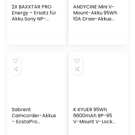
2X BAXXTAR PRO
ANDYCINE Mini V-
Energy – Ersatz für
Mount-Akku 95Wh
Akku Sony NP-
10A Draw-Akkus
F970 (echte
mit Dual D-
7800mAh)
Tap&USB-A-
Ausgang zur
Stromversorgung
von Camcorder-
Kameras,LED-
Leuchten,Smartph
ones,Tablets.
Sabrent
K KYUER 95Wh
Camcorder-Akkus
6600mAh BP-95
– EcstaPro
V-Mount V-Lock
erweiterte
Camera Akku
Batterie für GoPro
Battery and