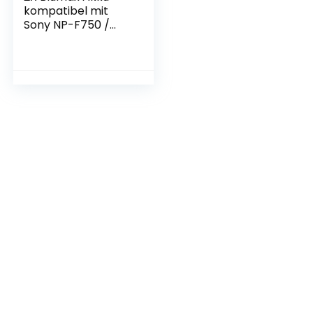
kompatibel mit
Sony NP-F750 /
NP-F550 / NP-F970
/ NP-F960 / NP-
F570 | 4400mAh –
(Blackmagic NP-
F570) – auch für
Diverse Blitzgeräte
Videoleuchten
Fieldmonitore