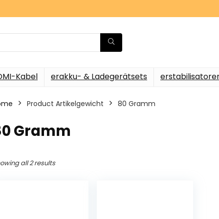
DMI-Kabel
erakku- & Ladegerätsets
erstabilisatore
ome
Product Artikelgewicht
‎80 Gramm
‎80 Gramm
owing all 2 results