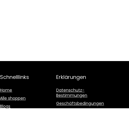
Schnelllinks
Erklärungen
Home
Datenschutz-
Bestimmungen
Alle shoppen
Geschäftsbedingungen
Blogs
Affiliate-Offenlegung
Unsere Webshops
Werben