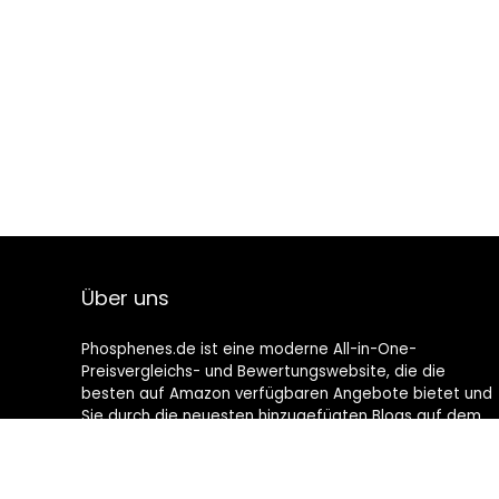
Über uns
Phosphenes.de ist eine moderne All-in-One-
Preisvergleichs- und Bewertungswebsite, die die
besten auf Amazon verfügbaren Angebote bietet und
Sie durch die neuesten hinzugefügten Blogs auf dem
Laufenden hält. Alle Bilder unterliegen dem
Urheberrecht ihrer jeweiligen Eigentümer. Alle zitierten
Inhalte stammen aus ihren jeweiligen Quellen.