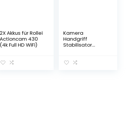
2X Akkus für Rollei
Kamera
Actioncam 430
Handgriff
(4k Full HD WiFi)
Stabilisator
Camcorder Griff
mit 1/4 Zoll
Schraube und
Gewindelöcher ,
DSLR
Systemkamera
Halter
Ergonomisch
Handheld
Kameragriff
Stabilisatoren
Tragehilfen, 12×5
cm Schwarz