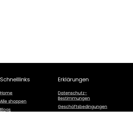
Schnelllinks
Erklärungen
Home
Datenschutz-
Bestimmungen
Alle shoppen
Geschäftsbedingungen
Blogs
Affiliate-Offenlegung
Unsere Webshops
Werben