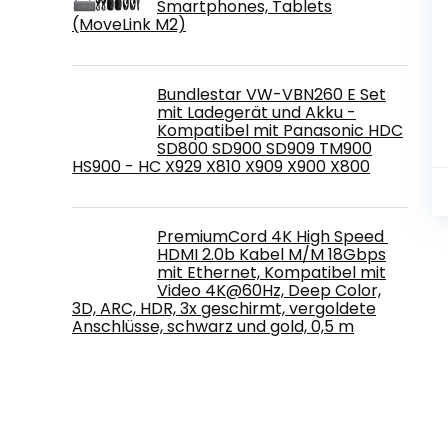
Smartphones, Tablets
(MoveLink M2)
Bundlestar VW-VBN260 E Set
mit Ladegerät und Akku -
Kompatibel mit Panasonic HDC
SD800 SD900 SD909 TM900
HS900 - HC X929 X810 X909 X900 X800
PremiumCord 4K High Speed ​​
HDMI 2.0b Kabel M/M 18Gbps
mit Ethernet, Kompatibel mit
Video 4K@60Hz, Deep Color,
3D, ARC, HDR, 3x geschirmt, vergoldete
Anschlüsse, schwarz und gold, 0,5 m