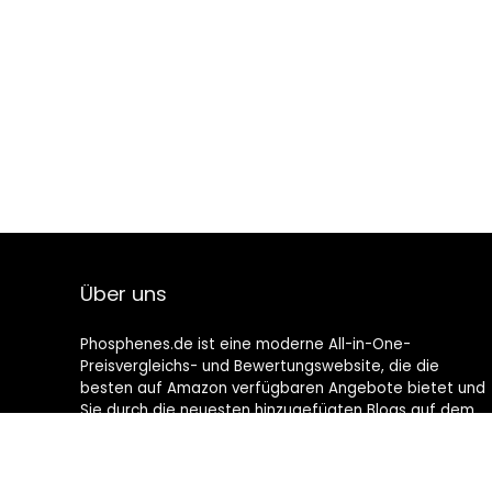
Über uns
Phosphenes.de ist eine moderne All-in-One-
Preisvergleichs- und Bewertungswebsite, die die
besten auf Amazon verfügbaren Angebote bietet und
Sie durch die neuesten hinzugefügten Blogs auf dem
Laufenden hält. Alle Bilder unterliegen dem
Urheberrecht ihrer jeweiligen Eigentümer. Alle zitierten
Inhalte stammen aus ihren jeweiligen Quellen.