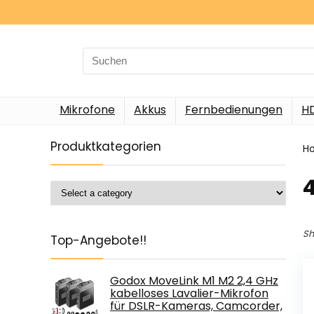
Search
for:
Mikrofone
Akkus
Fernbedienungen
H
Produktkategorien
H
Sh
Top-Angebote!!
Godox MoveLink M1 M2 2,4 GHz
kabelloses Lavalier-Mikrofon
für DSLR-Kameras, Camcorder,