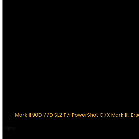
Mark II 90D 77D SL2 T7i PowerShot G7X Mark III; Er
Home
Product Artikelgewicht
‎310 Gramm