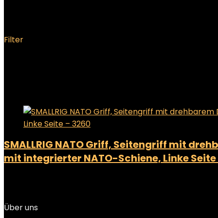
‎310 Gramm
Filter
Showing the single result
Added to wishlist
Removed from wishlist
0
Add to compare
SMALLRIG NATO Griff, Seitengriff mit dreh
mit integrierter NATO-Schiene, Linke Seite
Added to wishlist
Removed from wishlist
0
Add to compare
Über uns