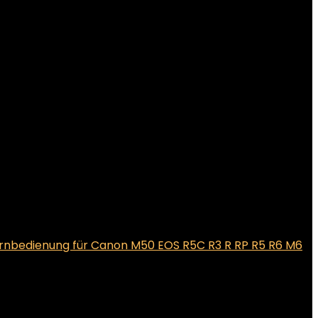
rnbedienung für Canon M50 EOS R5C R3 R RP R5 R6 M6