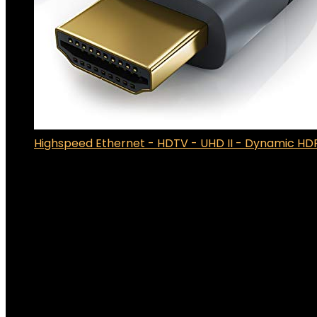
Highspeed Ethernet - HDTV - UHD II - Dynamic HDR