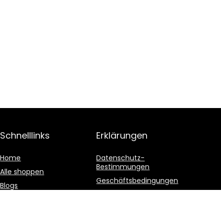
Schnelllinks
Erklärungen
Home
Datenschutz-
Bestimmungen
Alle shoppen
Geschäftsbedingungen
Blogs
Affiliate-Offenlegung
Unsere Webshops
Werben