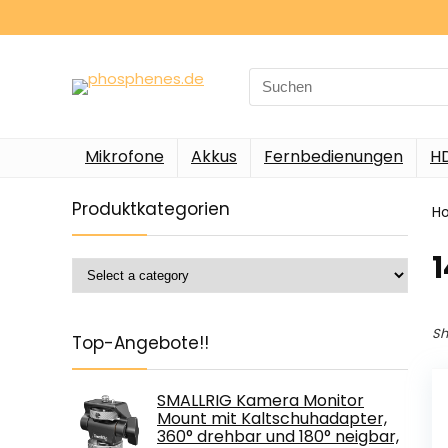
Search
for:
Mikrofone
Akkus
Fernbedienungen
H
Produktkategorien
H
Sh
Top-Angebote!!
SMALLRIG Kamera Monitor
Mount mit Kaltschuhadapter,
360° drehbar und 180° neigbar,