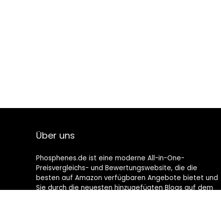
Über uns
Phosphenes.de ist eine moderne All-in-One-
Preisvergleichs- und Bewertungswebsite, die die
besten auf Amazon verfügbaren Angebote bietet und
Sie durch die neuesten hinzugefügten Blogs auf dem
Laufenden hält. Alle Bilder unterliegen dem
Urheberrecht ihrer jeweiligen Eigentümer. Alle zitierten
Inhalte stammen aus ihren jeweiligen Quellen.