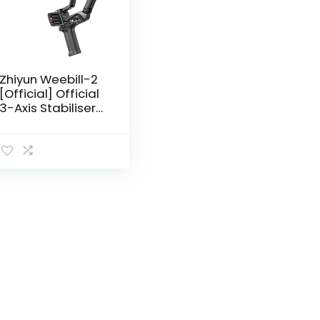
Zhiyun Weebill-2
[Official] Official
3-Axis Stabiliser
Gimbal for DSLR
Cameras,
Integrated 2.88
Inch Folding Full
Colour Touch
Screen