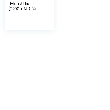
Li-Ion Akku
(2200mAh) für
Sony – NP-F Mount,
geeignet für
Camcorder, LED
Leuchten,
Ringleuchten