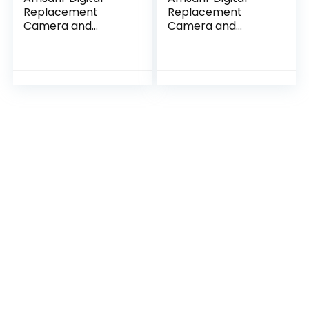
Replacement
Replacement
Camera and
Camera and
Camcorder
Camcorder
Battery for Casio
Battery for Fujifilm
NP-40, NP-40DBA,
NP-60
EX-Z850